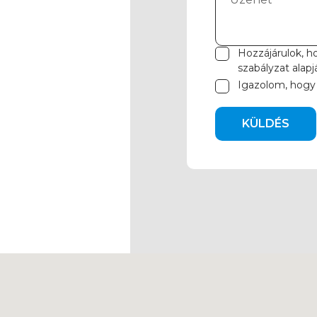
Hozzájárulok, h
szabályzat
alapj
Igazolom, hogy
KÜLDÉS