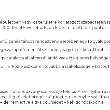
 épületben vagy kis területre korlátozott szabadtéren 
01 főnél kevesebb. Ezen létszám felett az 1. pontban f
tszámú zenés táncos rendezvény esetében egy fő gyalogőr
gi szakápoló, mentőtiszt, orvos, vagy ezek közül több s
gvizsgálatra alkalmas állandó vagy ideiglenes helyiséget
i hírközlő eszközről, továbbá a szakelsősegély biztosít
sáért a rendezvény szervezője felelős. Amennyiben a re
almas legközelebbi egészségügyi intézménybe szállítása 
– ide nem értve a gyalogőrséget – kell gondoskodnia.