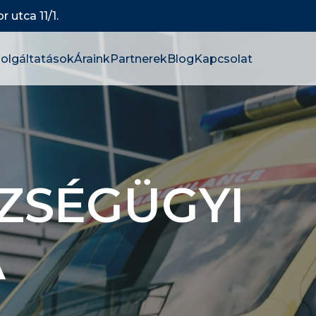
 utca 11/1.
olgáltatások
Áraink
Partnerek
Blog
Kapcsolat
ZSÉGÜGYI
A