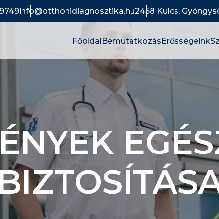
9749
info@otthonidiagnosztika.hu
2458 Kulcs, Gyöngysor
Főoldal
Bemutatkozás
Erősségeink
Sz
ÉNYEK EGÉS
BIZTOSÍTÁS