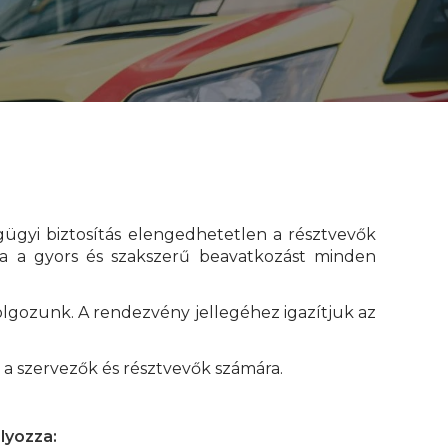
ügyi biztosítás elengedhetetlen a résztvevők
tja a gyors és szakszerű beavatkozást minden
olgozunk. A rendezvény jellegéhez igazítjuk az
a szervezők és résztvevők számára.
lyozza: