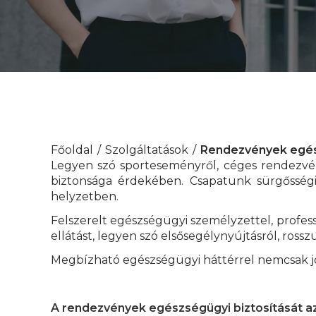
Főoldal
Szolgáltatások
Rendezvények egés
Legyen szó sporteseményről, céges rendezvén
biztonsága érdekében. Csapatunk sürgősségi 
helyzetben.
Felszerelt egészségügyi személyzettel, profes
ellátást, legyen szó elsősegélynyújtásról, ross
Megbízható egészségügyi háttérrel nemcsak jo
A rendezvények egészségügyi biztosítását az 