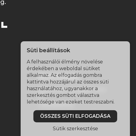
g.
Süti beállítások
A felhasználói élmény növelése
érdekében a weboldal sütiket
alkalmaz. Az elfogadás gombra
Elérhetőségek
kattintva hozzájárul az összes süti
használatához, ugyanakkor a
2458 Kulcs, Gyöngysor utca
szerkesztés gombot választva
11/1.
lehetősége van ezeket testreszabni.
+36306099749
info@otthonidiagnosztika.hu
ÖSSZES SÜTI ELFOGADÁSA
Sütik szerkesztése