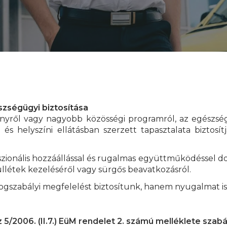
zségügyi biztosítása
yről vagy nagyobb közösségi programról, az egészség
és helyszíni ellátásban szerzett tapasztalata biztosí
szionális hozzáállással és rugalmas együttműködéssel d
zullétek kezeléséről vagy sürgős beavatkozásról.
gszabályi megfelelést biztosítunk, hanem nyugalmat is 
5/2006. (II.7.) EüM rendelet 2. számú melléklete szabá