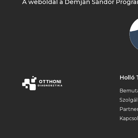
A weboldal a Demján Sándor Progra
Holló 
Bemuta
Szolgál
Partne
Kapcso