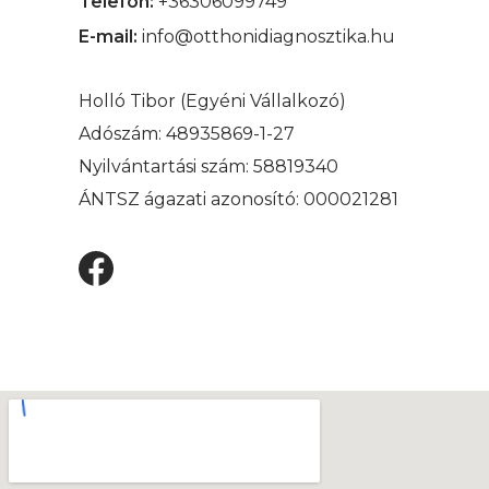
Telefon:
+36306099749
E-mail:
info@otthonidiagnosztika.hu
Holló Tibor (Egyéni Vállalkozó)
Adószám: 48935869-1-27
Nyilvántartási szám: 58819340
ÁNTSZ ágazati azonosító: 000021281