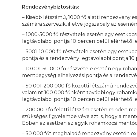
Rendezvénybiztosítás:
– Kisebb létszámú, 1000 fő alatti rendezvény 
számára szervezik, illetve jogszabály az esemén
– 1000-5000 fő részvétele esetén egy esetkoc
legtávolabbi pontja 10 percen belül elérhető l
– 5001-10 000 fő részvétele esetén egy esetk
pontja és a rendezvény legtávolabbi pontja 10
– 10 001-50 000 fő részvétele esetén egy roha
mentőegység elhelyezési pontja és a rendezvén
– 50 001-200 000 fő közötti létszámú rendez
valamint 100 000 főnként további egy rohamko
legtávolabbi pontja 10 percen belül elérhető l
– 200 000 fő feletti létszám esetén minden m
szükséges figyelembe véve azt is, hogy a ment
Ebben az esetben az egyik rohamkocsi mentőor
– 50 000 főt meghaladó rendezvény esetén oxio