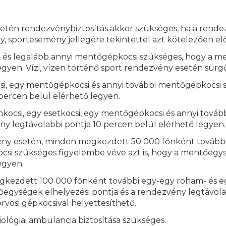
esetén rendezvénybiztosítás akkor szükséges, ha a rend
y, sportesemény jellegére tekintettel azt kötelezően elő
si és legalább annyi mentőgépkocsi szükséges, hogy a m
egyen. Vízi, vízen történő sport rendezvény esetén sürgő
ocsi, egy mentőgépkocsi és annyi további mentőgépkocsi
 percen belül elérhető legyen.
mkocsi, egy esetkocsi, egy mentőgépkocsi és annyi tová
y legtávolabbi pontja 10 percen belül elérhető legyen.
vény esetén, minden megkezdett 50 000 főnként további
csi szükséges figyelembe véve azt is, hogy a mentőegys
egyen.
egkezdett 100 000 főnként további egy-egy roham- és e
őegységek elhelyezési pontja és a rendezvény legtávola
vosi gépkocsival helyettesíthető.
lógiai ambulancia biztosítása szükséges.