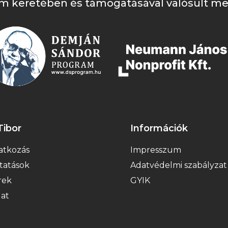
m keretében és támogatásával valósult me
Tibor
Információk
tkozás
Impresszum
tatások
Adatvédelmi szabályzat
rek
GYIK
lat