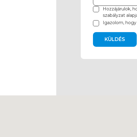
Hozzájárulok, h
szabályzat
alapj
Igazolom, hogy
KÜLDÉS