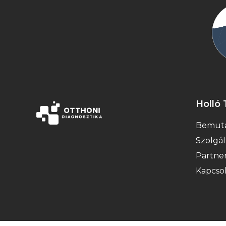
Holló 
Bemuta
Szolgál
Partne
Kapcso