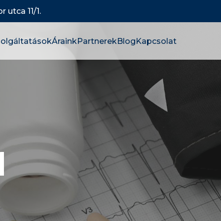
 utca 11/1.
olgáltatások
Áraink
Partnerek
Blog
Kapcsolat
M