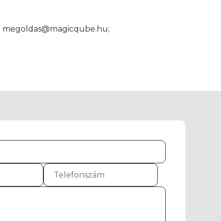
cím: megoldas@magicqube.hu;