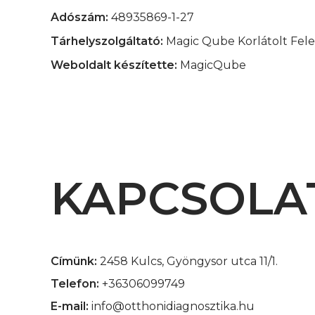
Adószám:
48935869-1-27
Tárhelyszolgáltató:
Magic Qube Korlátolt Fele
Weboldalt készítette:
MagicQube
KAPCSOLA
Címünk:
2458 Kulcs, Gyöngysor utca 11/1.
Telefon:
+36306099749
E-mail:
info@otthonidiagnosztika.hu