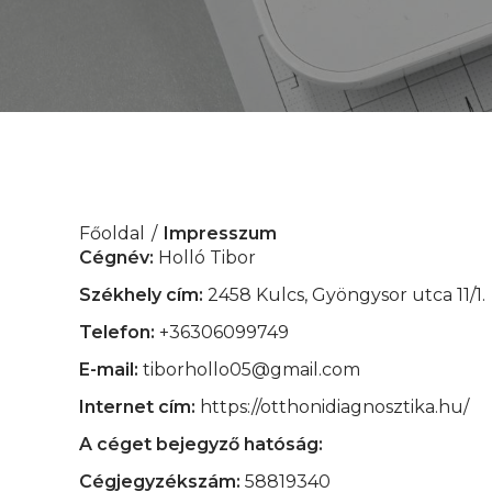
Főoldal
Impresszum
Cégnév:
Holló Tibor
Székhely cím:
2458 Kulcs, Gyöngysor utca 11/1.
Telefon:
+36306099749
E-mail:
tiborhollo05@gmail.com
Internet cím:
https://otthonidiagnosztika.hu/
A céget bejegyző hatóság:
Cégjegyzékszám:
58819340