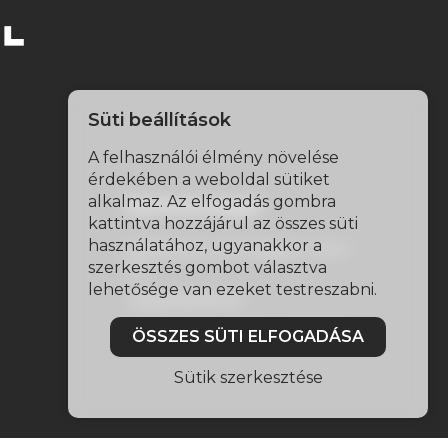
Süti beállítások
A felhasználói élmény növelése
érdekében a weboldal sütiket
alkalmaz. Az elfogadás gombra
Elérhetőségek
kattintva hozzájárul az összes süti
használatához, ugyanakkor a
2458 Kulcs, Gyöngysor utca
szerkesztés gombot választva
11/1.
lehetősége van ezeket testreszabni.
+36306099749
info@otthonidiagnosztika.hu
ÖSSZES SÜTI ELFOGADÁSA
Sütik szerkesztése