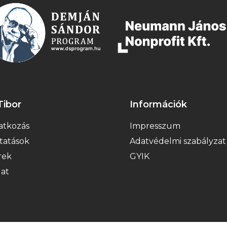
Tibor
Információk
tkozás
Impresszum
tatások
Adatvédelmi szabályzat
rek
GYIK
lat