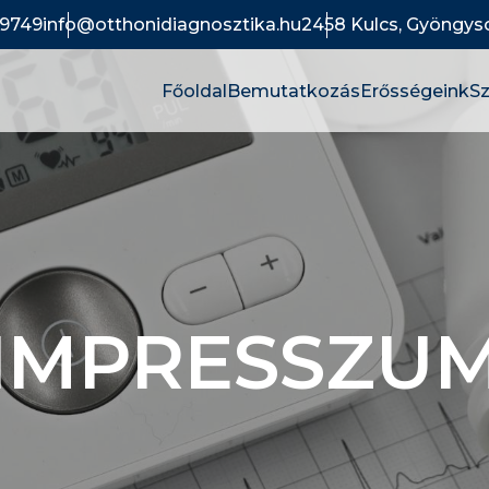
9749
info@otthonidiagnosztika.hu
2458 Kulcs, Gyöngysor
Főoldal
Bemutatkozás
Erősségeink
Sz
IMPRESSZU